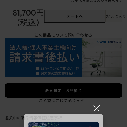
お支払方法は複数から選べます
81,700円
カートへ
お気に入り
（税込）
この商品について問い合わせる
法人限定 お見積り
ご希望に応じて承ります。
×
選択中の商品情報
保証
注意事項