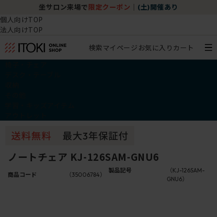
坐サロン来場で
限定クーポン
｜
(土)開催あり
個人向けTOP
法人向けTOP
検索
マイページ
お気に入り
カート
椅子・チェア
デスク・テーブル
収納
その他
学習・キッズアイテム
アウトレット
ノートチェア KJ-126SAM-GNU6
製品記号
（KJ-126SAM-
商品コード
（35006784）
GNU6）