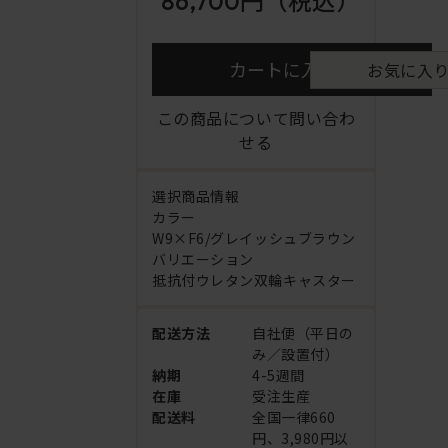
86,700円
（税込）
カートに入れる
お気に入
この商品について問い合わ
せる
選択商品情報
カラー
W9×F6/グレイッシュブラウン
バリエーション
抵抗付ウレタン双輪キャスター
配送方法
自社便（平日の
み／設置付）
納期
4-5週間
在庫
受注生産
配送料
全国一律660
円、3,980円以