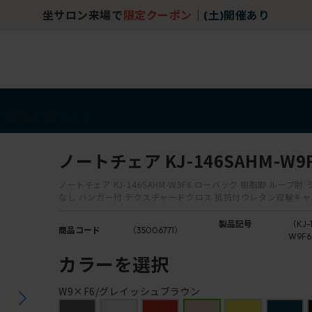
坐サロン来場で
限定クーポン
｜
(土)開催あり
アイテム
アウトレット
ノートチェア KJ-146SAHM-W9
ノートチェア KJ-146SAHM-W9F6 ローバック 樹脂脚 ループ
なし ハンガー付 テクスチャードクロス 抵抗付ウレタン双輪キ
製品記号
（KJ-
商品コード
（35006771）
W9F
カラーを選択
W9×F6/グレイッシュブラウン