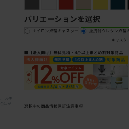
バリエーションを選択
ナイロン双輪キャスター
抵抗付ウレタン双輪
キャスタ
■【法人向け】無料見積・4台以上まとめ割対象商品
、 お使
と色味が
選択中の商品情報
保証
注意事項