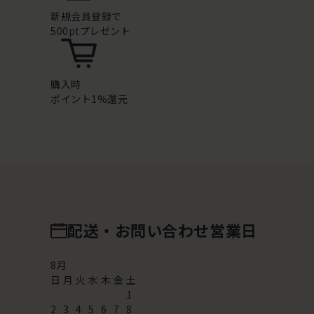
新規会員登録で
500ptプレゼント
購入時
ポイント1%還元
配送・お問い合わせ営業日
8
月
日
月
火
水
木
金
土
1
2
3
4
5
6
7
8