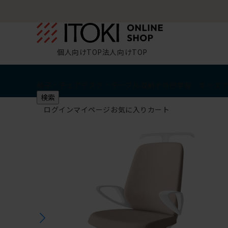
個人向けTOP
法人向けTOP
椅子・チェア
デスク・テーブル
収納
その他
学習・キッズ
検索
ログイン
マイページ
お気に入り
カート