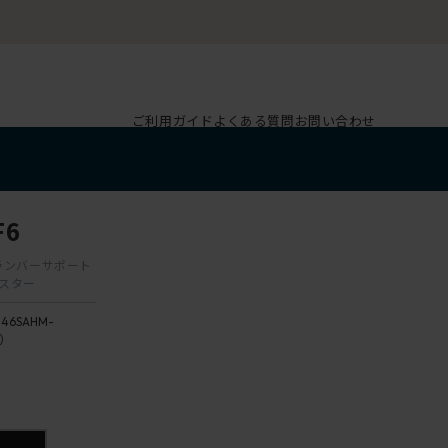
ご利用ガイド
よくある質問
お問い合わせ
F6
肘 ランバーサポート
ャスター
146SAHM-
6）