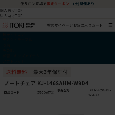
坐サロン来場で
限定クーポン
｜
(土)開催あり
個人向けTOP
法人向けTOP
検索
マイページ
お気に入り
カート
椅子・チェア
デスク・テーブル
収納
その他
学習・キッズアイテム
アウトレット
ノートチェア KJ-146SAHM-W9D4
製品記号
（KJ-146SAHM-
商品コード
（35006770）
W9D4）