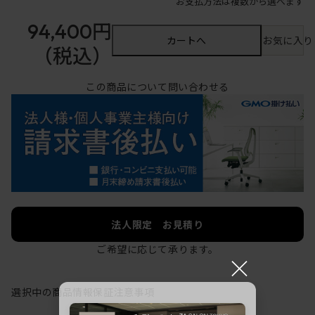
お支払方法は複数から選べます
94,400円
カートへ
お気に入り
（税込）
この商品について問い合わせる
法人限定 お見積り
ご希望に応じて承ります。
×
選択中の商品情報
保証
注意事項