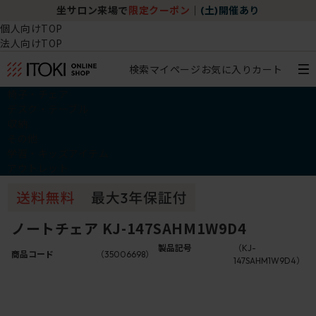
坐サロン来場で
限定クーポン
｜
(土)開催あり
個人向けTOP
法人向けTOP
検索
マイページ
お気に入り
カート
椅子・チェア
デスク・テーブル
収納
その他
学習・キッズアイテム
アウトレット
ノートチェア KJ-147SAHM1W9D4
製品記号
（KJ-
商品コード
（35006698）
147SAHM1W9D4）