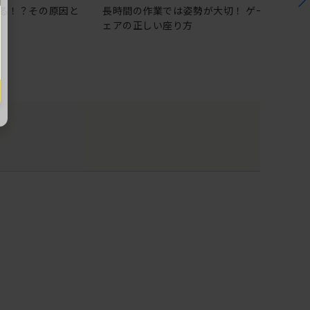
る！？その原因と
長時間の作業では姿勢が大切！ ゲーミングチ
ェアの正しい座り方