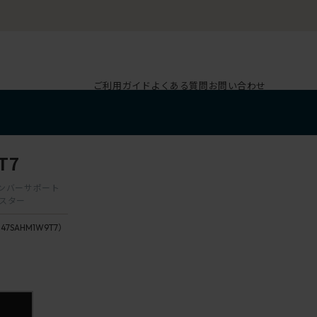
ご利用ガイド
よくある質問
お問い合わせ
T7
 ランバーサポート
ャスター
147SAHM1W9T7）