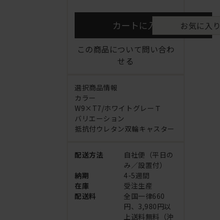
カートに入れる
お気に入
この商品について問い合わ
せる
選択商品情報
カラー
W9×T7/ホワイトグレーＴ
バリエーション
抵抗付ウレタン双輪キャスター
配送方法
自社便（平日の
み／設置付）
納期
4-5週間
在庫
受注生産
配送料
全国一律660
円、3,980円以
上送料無料（沖