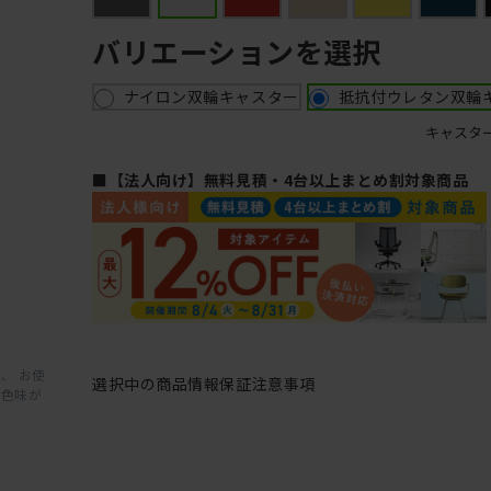
バリエーションを選択
ナイロン双輪キャスター
抵抗付ウレタン双輪
キャスタ
■【法人向け】無料見積・4台以上まとめ割対象商品
、 お使
選択中の商品情報
保証
注意事項
と色味が