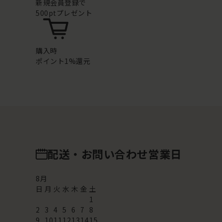
新規会員登録で
500ptプレゼント
購入時
ポイント1%還元
配送・お問い合わせ営業日
8
月
日
月
火
水
木
金
土
1
2
3
4
5
6
7
8
9
10
11
12
13
14
15