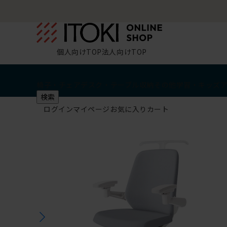
個人向けTOP
法人向けTOP
椅子・チェア
デスク・テーブル
収納
その他
学習・キッズ
検索
ログイン
マイページ
お気に入り
カート