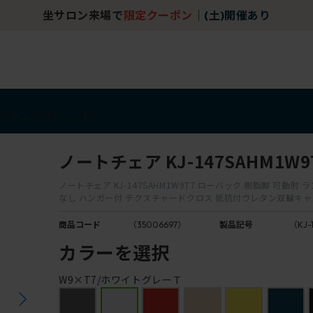
坐サロン来場で
限定クーポン
｜
(土)開催あり
アイテム
アウトレット
ノートチェア KJ-147SAHM1W9
ノートチェア KJ-147SAHM1W9T7 ローバック 樹脂脚 可動肘
なし ハンガー付 テクスチャードクロス 抵抗付ウレタン双輪キ
商品コード
（35006697）
製品記号
（KJ-
カラーを選択
W9×T7/ホワイトグレーＴ