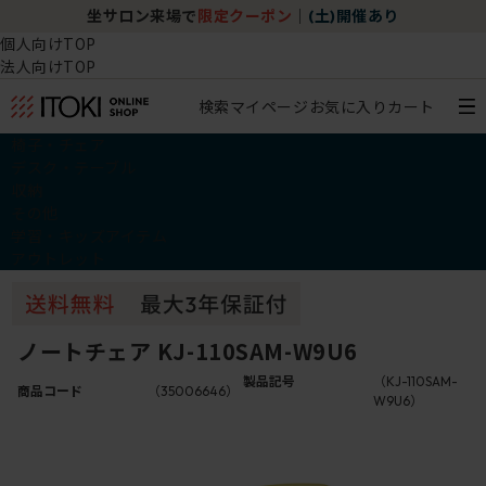
坐サロン来場で
限定クーポン
｜
(土)開催あり
個人向けTOP
法人向けTOP
検索
マイページ
お気に入り
カート
椅子・チェア
デスク・テーブル
収納
その他
学習・キッズアイテム
アウトレット
ノートチェア KJ-110SAM-W9U6
製品記号
（KJ-110SAM-
商品コード
（35006646）
W9U6）