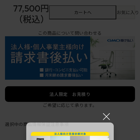
77,500円
カートへ
お気に入り
（税込）
この商品について問い合わせる
法人限定 お見積り
ご希望に応じて承ります。
×
選択中の商品情報
保証
注意事項