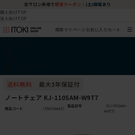
坐サロン来場で
限定クーポン
｜
(土)開催あり
個人向けTOP
法人向けTOP
検索
マイページ
お気に入り
カート
椅子・チェア
デスク・テーブル
収納
その他
学習・キッズアイテム
アウトレット
ノートチェア KJ-110SAM-W9T7
製品記号
（KJ-110SAM-
商品コード
（35006643）
W9T7）