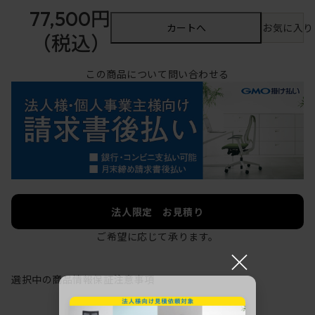
77,500円
カートへ
お気に入り
（税込）
この商品について問い合わせる
法人限定 お見積り
ご希望に応じて承ります。
×
選択中の商品情報
保証
注意事項