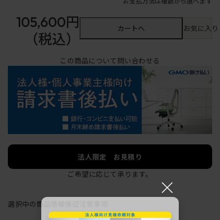
お支払方法は複数から選べます
105,600円
カートへ
お気に入り
（税込）
この商品について問い合わせる
法人限定 お見積り
ご希望に応じて承ります。
×
選択中の商品情報
保証
注意事項