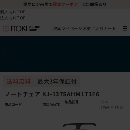
坐サロン来場で
限定クーポン
｜
(土)開催あり
個人向けTOP
法人向けTOP
検索
マイページ
お気に入り
カート
椅子・チェア
デスク・テーブル
収納
その他
学習・キッズアイテム
アウトレット
ノートチェア KJ-137SAHM1T1F6
製品記号
（KJ-
商品コード
（35006471）
137SAHM1T1F6）