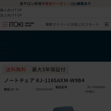
坐サロン来場で
限定クーポン
｜
(土)開催あり
個人向けTOP
法人向けTOP
検索
マイページ
お気に入り
カート
椅子・チェア
デスク・テーブル
収納
その他
学習・キッズアイテム
アウトレット
ノートチェア KJ-116SAXM-W9B4
製品記号
（KJ-116SAXM-
商品コード
（35006449）
W9B4）