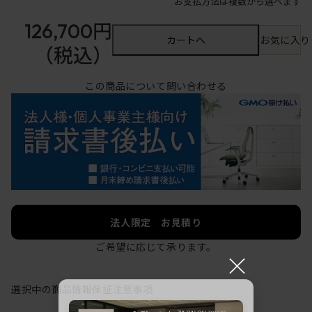
お支払方法は複数から選べます
126,700円
カートへ
お気に入り
（税込）
この商品について問い合わせる
法人限定 お見積り
ご希望に応じて承ります。
×
選択中の商品情報
保証
注意事項