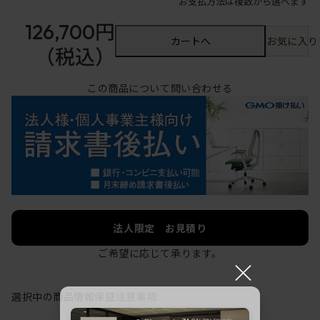
お支払方法は複数から選べます
126,700円
カートへ
お気に入り
（税込）
この商品について問い合わせる
法人限定 お見積り
ご希望に応じて承ります。
×
選択中の商品情報
保証
注意事項