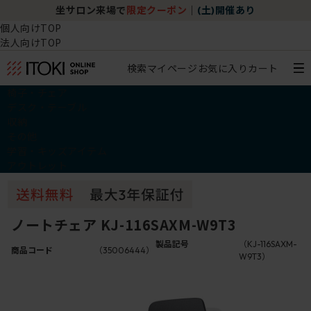
坐サロン来場で
限定クーポン
｜
(土)開催あり
個人向けTOP
法人向けTOP
検索
マイページ
お気に入り
カート
椅子・チェア
デスク・テーブル
収納
その他
学習・キッズアイテム
アウトレット
ノートチェア KJ-116SAXM-W9T3
製品記号
（KJ-116SAXM-
商品コード
（35006444）
W9T3）