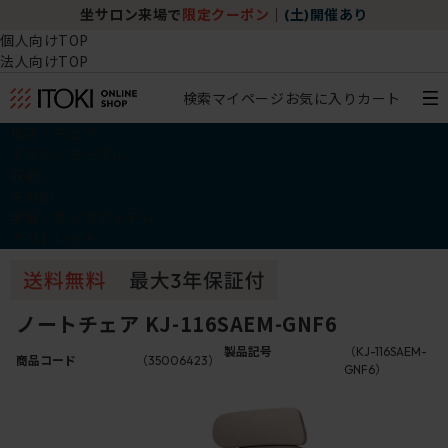
坐サロン来場で
限定クーポン
｜
(土)開催あり
個人向けTOP
法人向けTOP
検索
マイページ
お気に入り
カート
椅子・チェア
デスク・テーブル
収納
その他
学習・キッズアイテム
アウトレット
ノートチェア KJ-116SAEM-GNF6
製品記号
（KJ-116SAEM-
商品コード
（35006423）
GNF6）