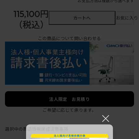
お支払方法は複数から選べます
115,100円
カートへ
お気に入り
（税込）
この商品について問い合わせる
法人限定 お見積り
ご希望に応じて承ります。
×
選択中の商品情報
保証
注意事項