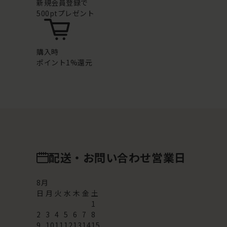
新規会員登録で
500ptプレゼント
購入時
ポイント1%還元
配送・お問い合わせ営業日
8
月
日
月
火
水
木
金
土
1
2
3
4
5
6
7
8
9
10
11
12
13
14
15