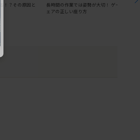
る！？その原因と
長時間の作業では姿勢が大切！ ゲーミングチ
ェアの正しい座り方