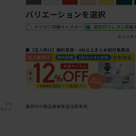
バリエーションを選択
ナイロン双輪キャスター
抵抗付ウレタン双輪
キャスタ
■【法人向け】無料見積・4台以上まとめ割対象商品
、 お使
選択中の商品情報
保証
注意事項
と色味が