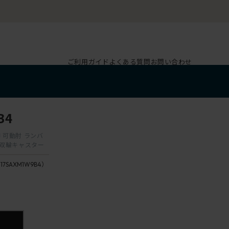
ご利用ガイド
よくある質問
お問い合わせ
B4
脚 可動肘 ランバ
ン双輪キャスター
117SAXM1W9B4）