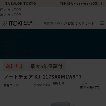
『SHIGA・vertebra03』青山ポップアップ試座会
個人向けTOP
法人向けTOP
検索
マイページ
お気に入り
カート
椅子・チェア
デスク・テーブル
収納
その他
学習・キッズアイテム
アウトレット
ノートチェア KJ-117SAXM1W9T7
製品記号
（KJ-
商品コード
（35006373）
117SAXM1W9T7）