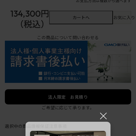
お支払方法は複数から選べます
134,300円
カートへ
お気に入り
（税込）
この商品について問い合わせる
法人限定 お見積り
ご希望に応じて承ります。
×
選択中の商品情報
保証
注意事項