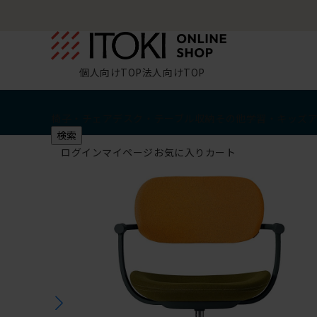
個人向けTOP
法人向けTOP
椅子・チェア
デスク・テーブル
収納
その他
学習・キッズ
検索
ログイン
マイページ
お気に入り
カート