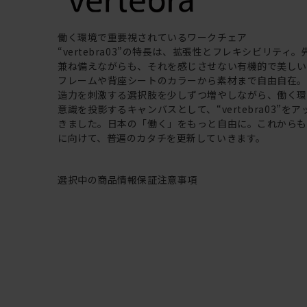
働く環境で重要視されているワークチェア
“vertebra03”の特長は、拡張性とフレキシビリティ
兼ね備えながらも、それを感じさせない有機的で美し
フレームや背座シートのカラーから素材まで自由自在
造力を刺激する選択肢を少しずつ増やしながら、働く
意識を投影するキャンバスとして、“vertebra03”を
きました。日本の「働く」をもっと自由に。これから
に向けて、普遍のカタチを更新していきます。
選択中の商品情報
保証
注意事項