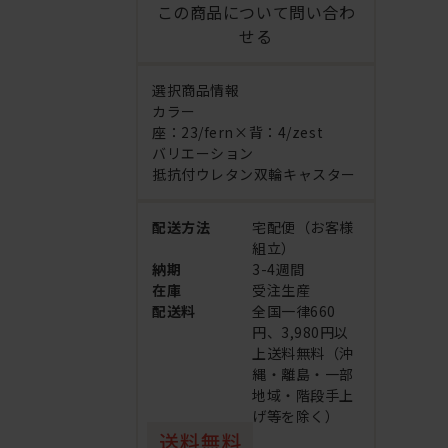
この商品について問い合わ
せる
選択商品情報
カラー
座：23/fern×背：4/zest
バリエーション
抵抗付ウレタン双輪キャスター
配送方法
宅配便（お客様
組立）
納期
3-4週間
在庫
受注生産
配送料
全国一律660
円、3,980円以
上送料無料（沖
縄・離島・一部
地域・階段手上
げ等を除く）