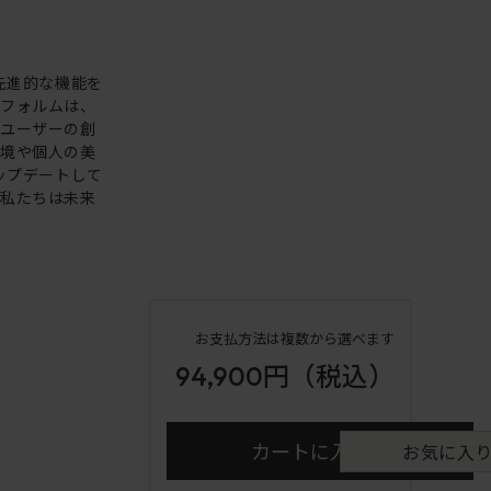
。先進的な機能を
いフォルムは、
。ユーザーの創
環境や個人の美
アップデートして
も私たちは未来
お支払方法は複数から選べます
94,900円
（税込）
カートに入れる
お気に入