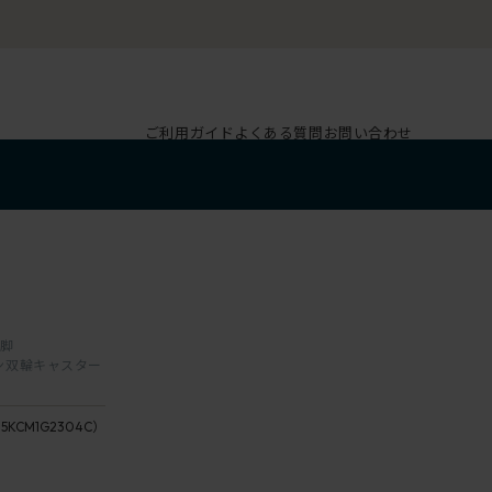
ご利用ガイド
よくある質問
お問い合わせ
本脚
レタン双輪キャスター
G1
座：
ダ
5KCM1G2304C）
23 /
ー
Fern
ク
座：
グ