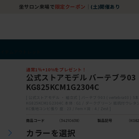
坐サロン来場で
限定クーポン
｜
(土)開催あり
アイテム
アウトレット
通常1％+10%をプレゼント！
公式ストアモデル バーテブラ03
KG825KCM1G2304C
[ 公式ストアモデル ・ 組立式 ] バーテブラ03 ( vertebra03 ) 5
KG825KCM1G2304C 本体 : G1 / ダークグリーン 抵抗付ウ
KC張地コンビ張り 座 : 23 / Fern×背 : 4 / Zest ]
商品コード
（34210638）
製品記号
（KG82
カラーを選択