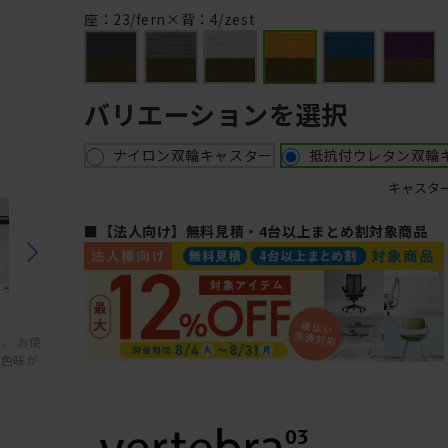
座：23/fern×背：4/zest
バリエーションを選択
ナイロン双輪キャスター
抵抗付ウレタン双輪
キャスタ
■【法人向け】無料見積・4台以上まとめ割対象商品
、 お使
と色味が