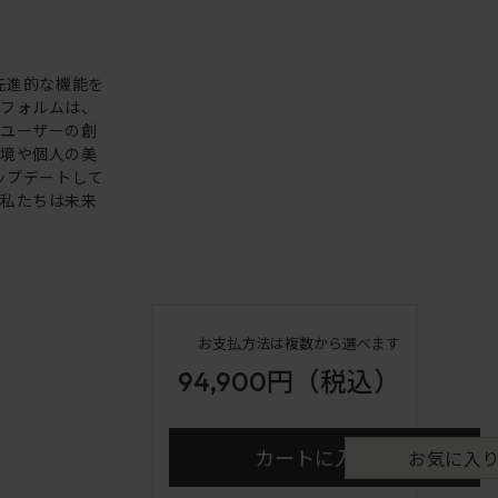
。先進的な機能を
いフォルムは、
。ユーザーの創
環境や個人の美
アップデートして
も私たちは未来
お支払方法は複数から選べます
94,900円
（税込）
カートに入れる
お気に入