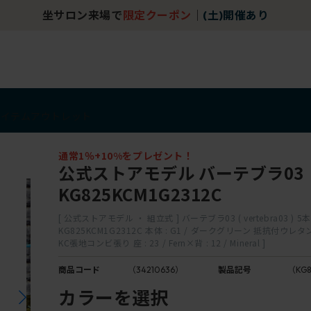
坐サロン来場で
限定クーポン
｜
(土)開催あり
アイテム
アウトレット
通常1％+10%をプレゼント！
公式ストアモデル バーテブラ03
KG825KCM1G2312C
[ 公式ストアモデル ・ 組立式 ] バーテブラ03 ( vertebra03 ) 5
KG825KCM1G2312C 本体 : G1 / ダークグリーン 抵抗付ウ
KC張地コンビ張り 座 : 23 / Fern×背 : 12 / Mineral ]
商品コード
（34210636）
製品記号
（KG8
カラーを選択