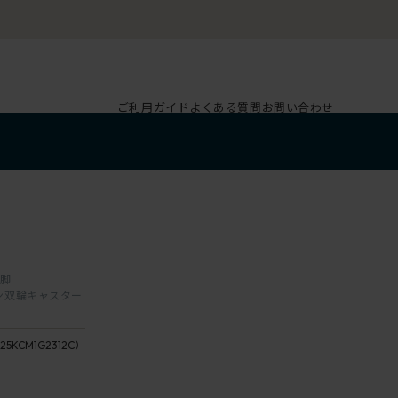
ご利用ガイド
よくある質問
お問い合わせ
本脚
レタン双輪キャスター
G1
ダ
座：23
25KCM1G2312C）
ー
/ Fern
ク
座：12
グ
/