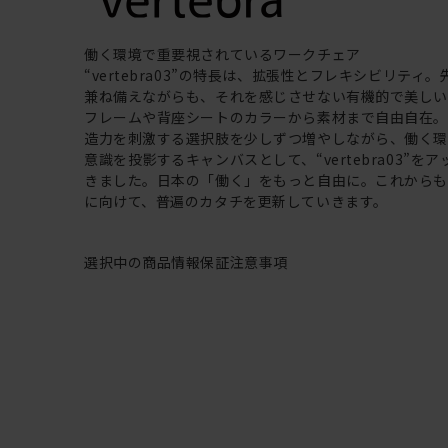
働く環境で重要視されているワークチェア
“vertebra03”の特長は、拡張性とフレキシビリティ
兼ね備えながらも、それを感じさせない有機的で美し
フレームや背座シートのカラーから素材まで自由自在
造力を刺激する選択肢を少しずつ増やしながら、働く
意識を投影するキャンバスとして、“vertebra03”を
きました。日本の「働く」をもっと自由に。これから
に向けて、普遍のカタチを更新していきます。
選択中の商品情報
保証
注意事項