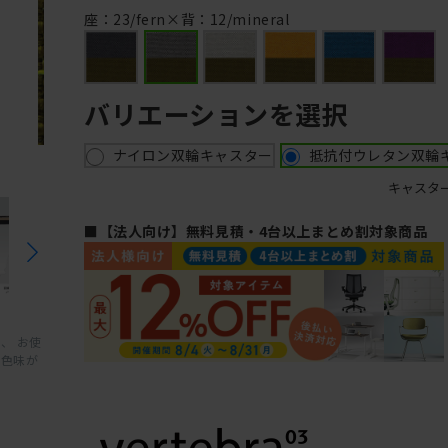
M
座：23/fern×背：12/mineral
バリエーションを選択
ナイロン双輪キャスター
抵抗付ウレタン双輪
キャスタ
■【法人向け】無料見積・4台以上まとめ割対象商品
、 お使
と色味が