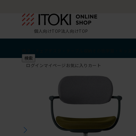
個人向けTOP
法人向けTOP
椅子・チェア
デスク・テーブル
収納
その他
学習・キッズ
検索
ログイン
マイページ
お気に入り
カート