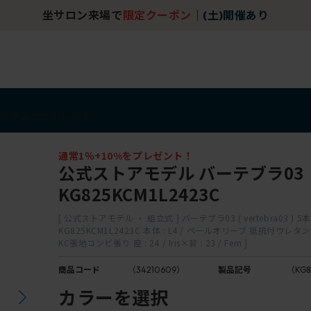
坐サロン来場で
限定クーポン
｜
(土)開催あり
アイテム
アウトレット
通常1％+10%をプレゼント！
公式ストアモデル バーテブラ03
KG825KCM1L2423C
[ 公式ストアモデル ・ 組立式 ] バーテブラ03 ( vertebra03 ) 5
KG825KCM1L2423C 本体 : L4 / ペールオリーブ 抵抗付ウ
KC張地コンビ張り 座 : 24 / Iris×背 : 23 / Fern ]
商品コード
（34210609）
製品記号
（KG8
カラーを選択