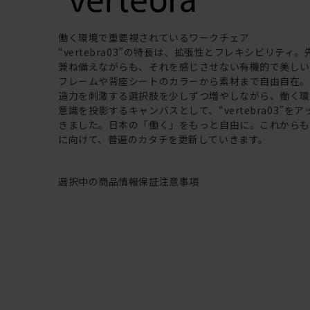
働く環境で重要視されているワークチェア
“vertebra03”の特長は、拡張性とフレキシビリティ
兼ね備えながらも、それを感じさせない有機的で美し
フレームや背座シートのカラーから素材まで自由自在
造力を刺激する選択肢を少しずつ増やしながら、働く
意識を投影するキャンバスとして、“vertebra03”を
きました。日本の「働く」をもっと自由に。これから
に向けて、普遍のカタチを更新していきます。
選択中の商品情報
保証
注意事項