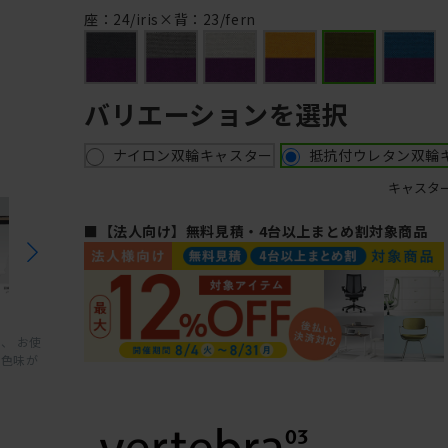
座：24/iris×背：23/fern
バリエーションを選択
ナイロン双輪キャスター
抵抗付ウレタン双輪
キャスタ
■【法人向け】無料見積・4台以上まとめ割対象商品
、 お使
と色味が