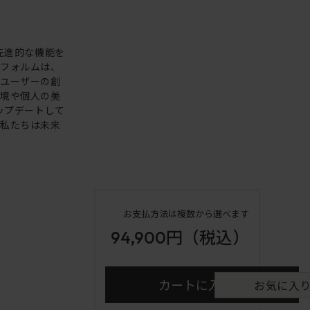
。先進的な機能を
いフォルムは、
。ユーザーの創
環境や個人の美
アップデートして
も私たちは未来
お支払方法は複数から選べます
94,900円
（税込）
カートに入れる
お気に入