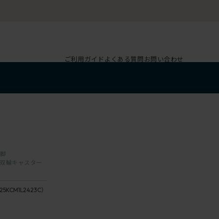
ご利用ガイド
よくある質問
お問い合わせ
本脚
レタン双輪キャスター
L4/
座：
ペ
25KCM1L2423C）
24 /
ー
Iris
ル
座：
オ