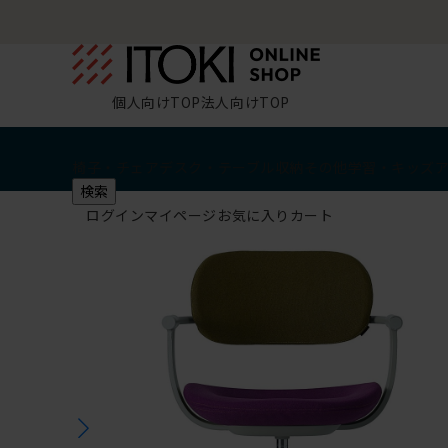
個人向けTOP
法人向けTOP
椅子・チェア
デスク・テーブル
収納
その他
学習・キッズ
検索
ログイン
マイページ
お気に入り
カート