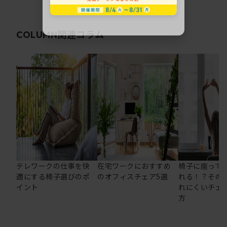
関連コラム
COLUMN
テレワークの仕事を快
在宅ワークにおすすめ
椅子に座って
適にする椅子選びのポ
のオフィスチェア5選
れる！？その
イント
れにくいチェ
方