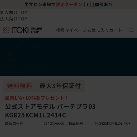
坐サロン来場で
限定クーポン
｜
(土)開催あり
個人向けTOP
法人向けTOP
検索
マイページ
お気に入り
カート
椅子・チェア
デスク・テーブル
収納
その他
学習・キッズアイテム
アウトレット
通常1％+10%をプレゼント！
公式ストアモデル バーテブラ03
KG825KCM1L2414C
商品コード
（34210605）
製品記号
（KG825KCM1L2414C）