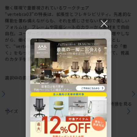
働く環境で重要視されているワークチェア
“vertebra03”の特長は、拡張性とフレキシビリティ。先進的な
×
機能を兼ね備えながらも、それを感じさせない有機的で美しい
フォルムは、フレームや背座シートのカラーから素材まで自由
自在。ユーザーの創造力を刺激する選択肢を少しずつ増やしな
がら、働く環境や個人の美意識を投影するキャンバスとし
て、“vertebra03”をアップデートしてきました。日本の「働
く」をもっと自由に。これからも私たちは未来に向けて、普遍
のカタチを更新していきます。
選択中の商品情報
保証
注意事項
シリーズの特徴を見る
サイズ