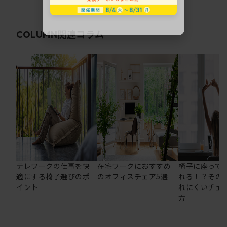
関連コラム
COLUMN
テレワークの仕事を快
在宅ワークにおすすめ
椅子に座って
適にする椅子選びのポ
のオフィスチェア5選
れる！？その
イント
れにくいチェ
方