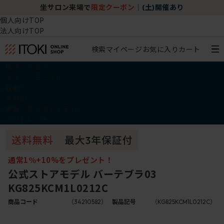
坐サロン来場で
限定クーポン
｜
(土)開催あり
個人向けTOP
法人向けTOP
検索
マイページ
お気に入り
カート
椅子・チェア
デスク・テーブル
収納
その他
学習・キッズアイテム
アウトレット
通常1％+10%をプレゼント！
公式ストアモデル バーテブラ03
KG825KCM1L0212C
商品コード
（34210582）
製品記号
（KG825KCM1L0212C）