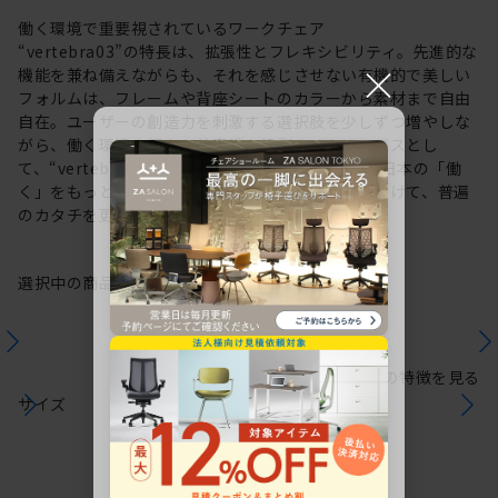
働く環境で重要視されているワークチェア
“vertebra03”の特長は、拡張性とフレキシビリティ。先進的な
×
機能を兼ね備えながらも、それを感じさせない有機的で美しい
フォルムは、フレームや背座シートのカラーから素材まで自由
自在。ユーザーの創造力を刺激する選択肢を少しずつ増やしな
がら、働く環境や個人の美意識を投影するキャンバスとし
て、“vertebra03”をアップデートしてきました。日本の「働
く」をもっと自由に。これからも私たちは未来に向けて、普遍
のカタチを更新していきます。
選択中の商品情報
保証
注意事項
シリーズの特徴を見る
サイズ