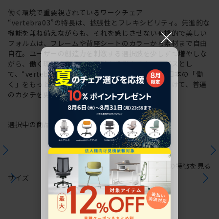
働く環境で重要視されているワークチェア
“vertebra03”の特長は、拡張性とフレキシビリティ。先進的な
×
機能を兼ね備えながらも、それを感じさせない有機的で美しい
フォルムは、フレームや背座シートのカラーから素材まで自由
自在。ユーザーの創造力を刺激する選択肢を少しずつ増やしな
がら、働く環境や個人の美意識を投影するキャンバスとし
て、“vertebra03”をアップデートしてきました。日本の「働
く」をもっと自由に。これからも私たちは未来に向けて、普遍
のカタチを更新していきます。
選択中の商品情報
保証
注意事項
シリーズの特徴を見る
サイズ