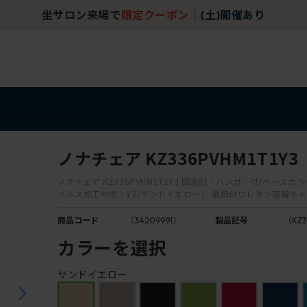
坐サロン来場で
限定クーポン
｜
(土)開催あり
アイテム
アウトレット
ノナチェア KZ336PVHM1T1Y3
ノナチェア KZ336PVHM1T1Y3 固定肘・ハンガー付/ベースカラー
イルス加工布地：Y3/サンドイエロー］ 抵抗付ウレタン双輪キ
商品コード
（34209991）
製品記号
（KZ3
カラーを選択
サンドイエロー