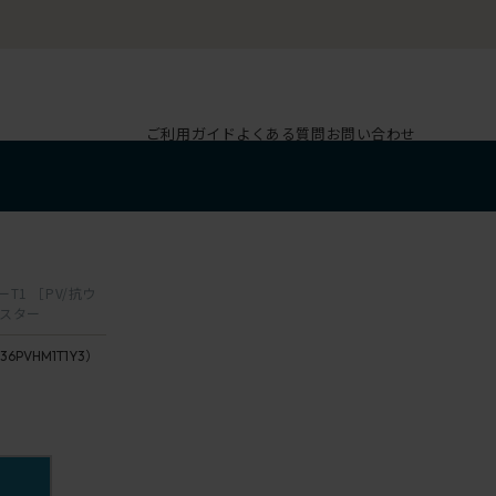
ご利用ガイド
よくある質問
お問い合わせ
T1 ［PV/抗ウ
ャスター
36PVHM1T1Y3）