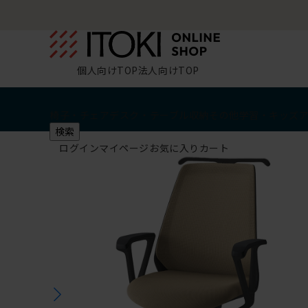
個人向けTOP
法人向けTOP
椅子・チェア
デスク・テーブル
収納
その他
学習・キッズ
検索
ログイン
マイページ
お気に入り
カート