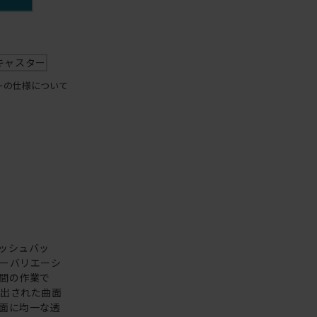
キャスター
ーの仕様について
ッシュバッ
ーバリエーシ
間の作業で
え出された曲面
面に均一な透