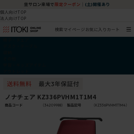
坐サロン来場で
限定クーポン
｜
(土)開催あり
個人向けTOP
法人向けTOP
検索
マイページ
お気に入り
カート
椅子・チェア
デスク・テーブル
収納
その他
学習・キッズアイテム
アウトレット
ノナチェア KZ336PVHM1T1M4
商品コード
（34209988）
製品記号
（KZ336PVHM1T1M4）