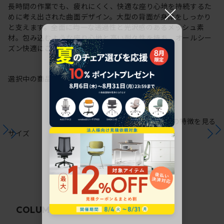
×
長時間の作業でも、疲れにくく、快適な座り心地を持続するた
めに考え出された曲面デザイン。大型の背面が身体をしっかり
と支えます。全面に均一な透過性と光沢感のあるメッシュ素
材。包み込むような座り心地と高い耐久性を持ち、オールシー
ズン快適にご使用いただけます。
選択中の商品情報
保証
注意事項
シリーズの特徴を見る
サイズ
関連コラム
COLUMN