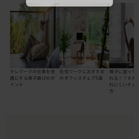
テレワークの仕事を快
在宅ワークにおすすめ
椅子に座って
適にする椅子選びのポ
のオフィスチェア5選
れる！？その
イント
れにくいチェ
方