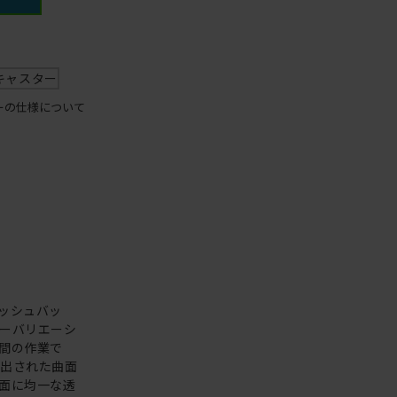
キャスター
ーの仕様について
ッシュバッ
ーバリエーシ
間の作業で
え出された曲面
面に均一な透