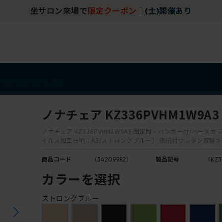
坐サロン来場で
限定クーポン
｜
(土)開催あり
アイテム
アウトレット
ノナチェア KZ336PVHM1W9A3
ノナチェア KZ336PVHM1W9A3 固定肘・ハンガー付/ベースカラ
イルス加工布地：A3/ストロングブルー］ 抵抗付ウレタン双輪
商品コード
（34209982）
製品記号
（KZ3
カラーを選択
ストロングブルー