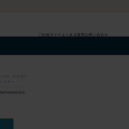
ご利用ガイド
よくある質問
お問い合わせ
ーW9 ［PV/抗ウ
キャスター
36PVHM1W9A3）