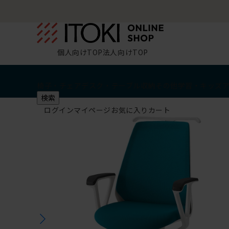
個人向けTOP
法人向けTOP
椅子・チェア
デスク・テーブル
収納
その他
学習・キッズ
検索
ログイン
マイページ
お気に入り
カート