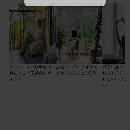
テレワークの仕事を快
在宅ワークにおすすめ
椅子に座って
適にする椅子選びのポ
のオフィスチェア5選
れる！？その
イント
れにくいチェ
方