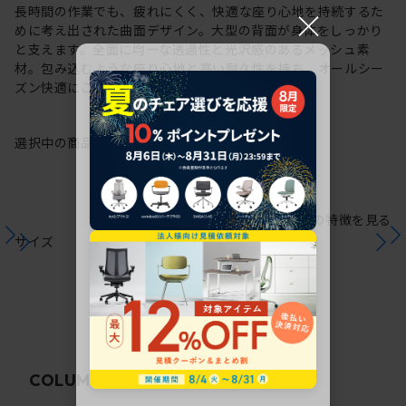
×
長時間の作業でも、疲れにくく、快適な座り心地を持続するた
めに考え出された曲面デザイン。大型の背面が身体をしっかり
と支えます。全面に均一な透過性と光沢感のあるメッシュ素
材。包み込むような座り心地と高い耐久性を持ち、オールシー
ズン快適にご使用いただけます。
選択中の商品情報
保証
注意事項
シリーズの特徴を見る
サイズ
関連コラム
COLUMN