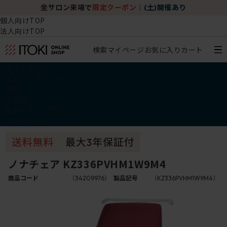
坐サロン来場で
限定クーポン
｜
(土)開催あり
個人向けTOP
法人向けTOP
検索
マイページ
お気に入り
カート
椅子・チェア
デスク・テーブル
収納
その他
学習・キッズアイテム
アウトレット
ノナチェア KZ336PVHM1W9M4
商品コード
（34209976）
製品記号
（KZ336PVHM1W9M4）