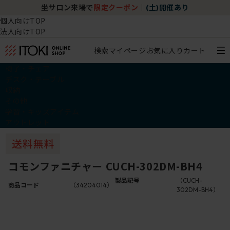
坐サロン来場で
限定クーポン
｜
(土)開催あり
個人向けTOP
法人向けTOP
検索
マイページ
お気に入り
カート
椅子・チェア
デスク・テーブル
収納
その他
学習・キッズアイテム
アウトレット
コモンファニチャー CUCH-302DM-BH4
製品記号
（CUCH-
商品コード
（34204014）
302DM-BH4）