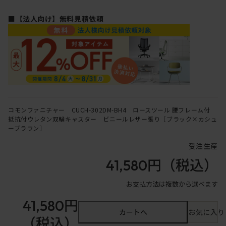
■【法人向け】無料見積依頼
コモンファニチャー CUCH-302DM-BH4 ロースツール 腰フレーム付
抵抗付ウレタン双輪キャスター ビニールレザー張り［ブラック×カシュ
ーブラウン］
受注生産
41,580円
（税込）
お支払方法は複数から選べます
41,580円
カートへ
お気に入り
（税込）