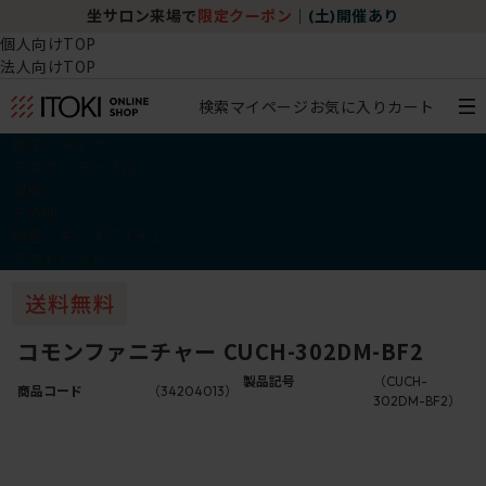
坐サロン来場で
限定クーポン
｜
(土)開催あり
個人向けTOP
法人向けTOP
検索
マイページ
お気に入り
カート
椅子・チェア
デスク・テーブル
収納
その他
学習・キッズアイテム
アウトレット
コモンファニチャー CUCH-302DM-BF2
製品記号
（CUCH-
商品コード
（34204013）
302DM-BF2）