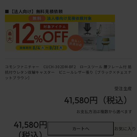
■【法人向け】無料見積依頼
コモンファニチャー CUCH-302DM-BF2 ロースツール 腰フレーム付 抵
抗付ウレタン双輪キャスター ビニールレザー張り［ブラック×チェスナ
ットブラウン］
受注生産
41,580円
（税込）
お支払方法は複数から選べます
41,580円
カートへ
お気に入り
（税込）