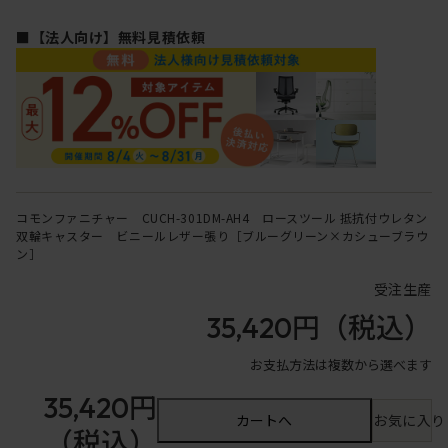
■【法人向け】無料見積依頼
コモンファニチャー CUCH-301DM-AH4 ロースツール 抵抗付ウレタン
双輪キャスター ビニールレザー張り［ブルーグリーン×カシューブラウ
ン］
受注生産
35,420円
（税込）
お支払方法は複数から選べます
35,420円
カートへ
お気に入り
（税込）