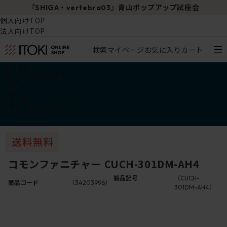
『SHIGA・vertebra03』青山ポップアップ試座会
個人向けTOP
法人向けTOP
検索
マイページ
お気に入り
カート
椅子・チェア
デスク・テーブル
収納
その他
学習・キッズアイテム
アウトレット
コモンファニチャー CUCH-301DM-AH4
製品記号
（CUCH-
商品コード
（34203996）
301DM-AH4）