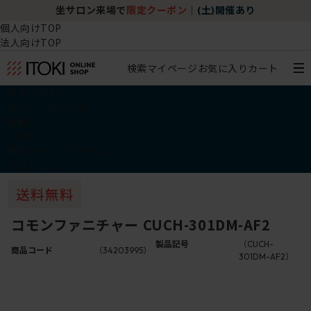
坐サロン来場で
限定クーポン
｜
(土)開催あり
個人向けTOP
法人向けTOP
検索
マイページ
お気に入り
カート
椅子・チェア
デスク・テーブル
収納
その他
学習・キッズアイテム
アウトレット
コモンファニチャー CUCH-301DM-AF2
製品記号
（CUCH-
商品コード
（34203995）
301DM-AF2）