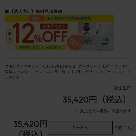
■【法人向け】無料見積依頼
コモンファニチャー CUCH-301DM-AF2 ロースツール 抵抗付ウレタン
双輪キャスター ビニールレザー張り［ブルーグリーン×チェスナットブ
ラウン］
受注生産
35,420円
（税込）
お支払方法は複数から選べます
35,420円
カートへ
お気に入り
（税込）