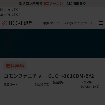
坐サロン来場で
限定クーポン
｜
(土)開催あり
個人向けTOP
法人向けTOP
検索
マイページ
お気に入り
カート
椅子・チェア
デスク・テーブル
収納
その他
学習・キッズアイテム
アウトレット
コモンファニチャー CUCH-301CDM-BY2
製品記号
（CUCH-
商品コード
（34203975）
301CDM-BY2）