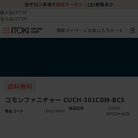
坐サロン来場で
限定クーポン
｜
(土)開催あり
個人向けTOP
法人向けTOP
検索
マイページ
お気に入り
カート
椅子・チェア
デスク・テーブル
収納
その他
学習・キッズアイテム
アウトレット
コモンファニチャー CUCH-301CDM-BC5
製品記号
（CUCH-
商品コード
（34203974）
301CDM-BC5）