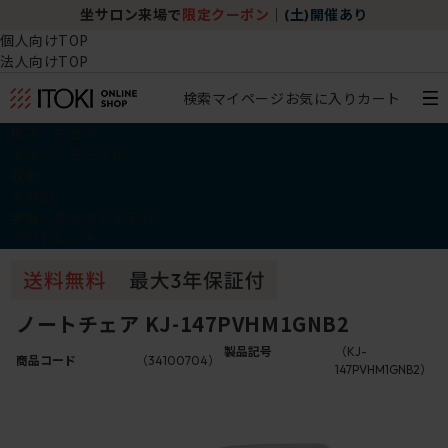
坐サロン来場で
限定クーポン
｜
(土)開催あり
個人向けTOP
法人向けTOP
検索
マイページ
お気に入り
カート
椅子・チェア
デスク・テーブル
収納
その他
学習・キッズアイテム
アウトレット
ノートチェア KJ-147PVHM1GNB2
製品記号
（KJ-
商品コード
（34100704）
147PVHM1GNB2）