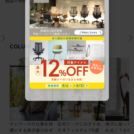
商品の特徴
関連コラム
COLUMN
テレワークの仕事を快
在宅ワークにおすすめ
椅子に座って
適にする椅子選びのポ
のオフィスチェア5選
れる！？その