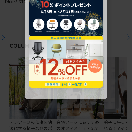
商品の特徴
関連コラム
COLUMN
テレワークの仕事を快
在宅ワークにおすすめ
椅子に座って
適にする椅子選びのポ
のオフィスチェア5選
れる！？その