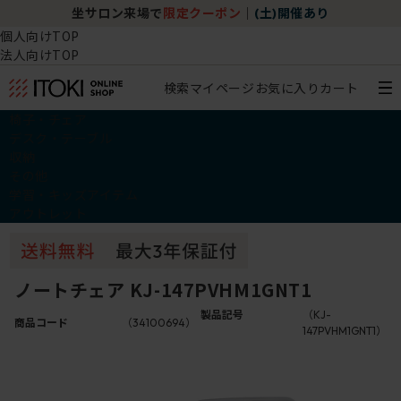
坐サロン来場で
限定クーポン
｜
(土)開催あり
個人向けTOP
法人向けTOP
検索
マイページ
お気に入り
カート
椅子・チェア
デスク・テーブル
収納
その他
学習・キッズアイテム
アウトレット
ノートチェア KJ-147PVHM1GNT1
製品記号
（KJ-
商品コード
（34100694）
147PVHM1GNT1）