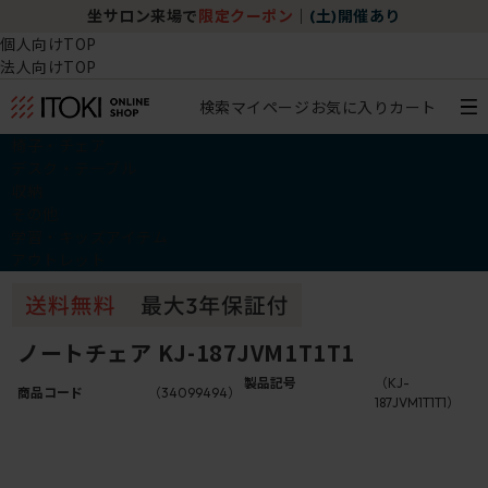
坐サロン来場で
限定クーポン
｜
(土)開催あり
個人向けTOP
法人向けTOP
検索
マイページ
お気に入り
カート
椅子・チェア
デスク・テーブル
収納
その他
学習・キッズアイテム
アウトレット
ノートチェア KJ-187JVM1T1T1
製品記号
（KJ-
商品コード
（34099494）
187JVM1T1T1）