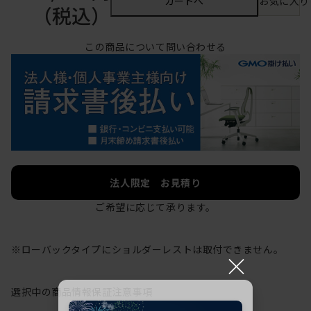
カートへ
お気に入り
（税込）
この商品について問い合わせる
法人限定 お見積り
ご希望に応じて承ります。
※ローバックタイプにショルダーレストは取付できません。
×
選択中の商品情報
保証
注意事項