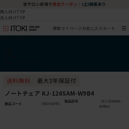
坐サロン来場で
限定クーポン
｜
(土)開催あり
個人向けTOP
法人向けTOP
検索
マイページ
お気に入り
カート
椅子・チェア
デスク・テーブル
収納
その他
学習・キッズアイテム
アウトレット
ノートチェア KJ-126SAM-W9B4
製品記号
（KJ-126SAM-
商品コード
（35006791）
W9B4）