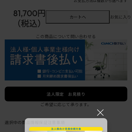
お支払方法は複数から選べます
81,700円
カートへ
お気に入り
（税込）
この商品について問い合わせる
法人限定 お見積り
ご希望に応じて承ります。
×
選択中の商品情報
保証
注意事項