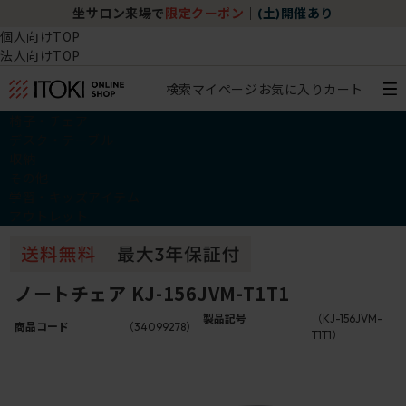
坐サロン来場で
限定クーポン
｜
(土)開催あり
個人向けTOP
法人向けTOP
検索
マイページ
お気に入り
カート
椅子・チェア
デスク・テーブル
収納
その他
学習・キッズアイテム
アウトレット
ノートチェア KJ-156JVM-T1T1
製品記号
（KJ-156JVM-
商品コード
（34099278）
T1T1）