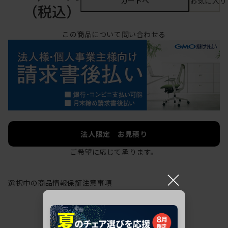
カートへ
お気に入り
（税込）
この商品について問い合わせる
法人限定 お見積り
ご希望に応じて承ります。
×
選択中の商品情報
保証
注意事項