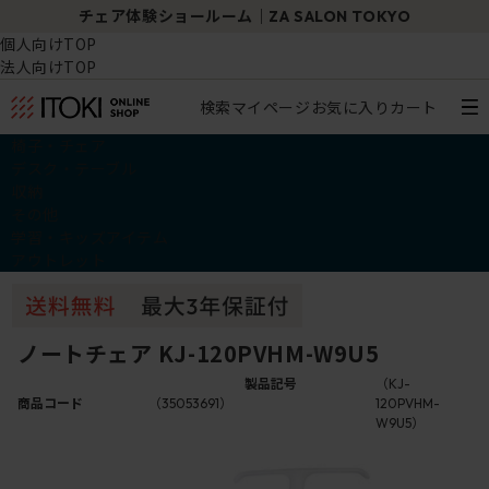
チェア体験ショールーム｜ZA SALON TOKYO
個人向けTOP
法人向けTOP
検索
マイページ
お気に入り
カート
椅子・チェア
デスク・テーブル
収納
その他
学習・キッズアイテム
アウトレット
ノートチェア KJ-120PVHM-W9U5
製品記号
（KJ-
商品コード
（35053691）
120PVHM-
W9U5）