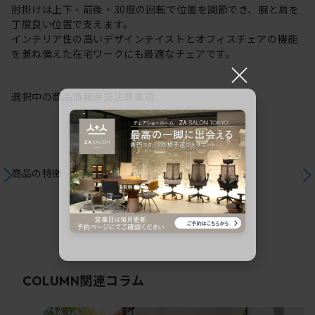
肘掛けは上下・前後・30度の回転で位置を調節でき、腕と肩を
丁度良い位置で支えます。
インテリア性の高いデザインテイストとオフィスチェアの機能
を兼ね備えた在宅ワークにも最適なチェアです。
×
選択中の商品情報
保証
注意事項
商品の特徴
関連コラム
COLUMN