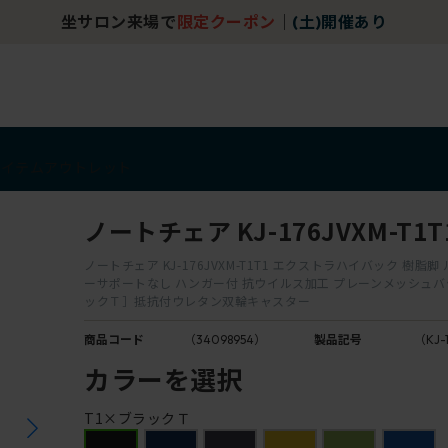
坐サロン来場で
限定クーポン
｜
(土)開催あり
アイテム
アウトレット
ノートチェア KJ-176JVXM-T1T
ノートチェア KJ-176JVXM-T1T1 エクストラハイバック 樹脂脚
ーサポートなし ハンガー付 抗ウイルス加工 プレーンメッシュバ
ックＴ］抵抗付ウレタン双輪キャスター
商品コード
（34098954）
製品記号
（KJ-
カラーを選択
T1×ブラックＴ