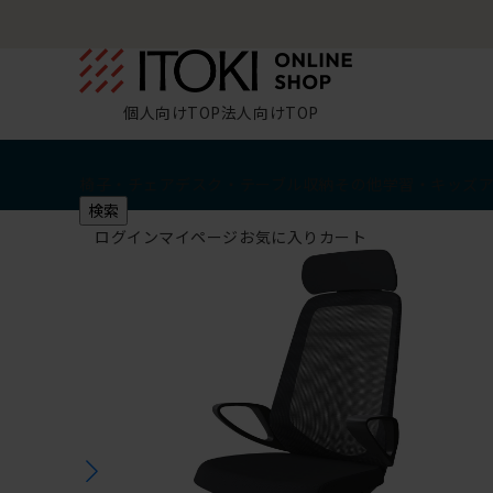
個人向けTOP
法人向けTOP
椅子・チェア
デスク・テーブル
収納
その他
学習・キッズ
検索
ログイン
マイページ
お気に入り
カート