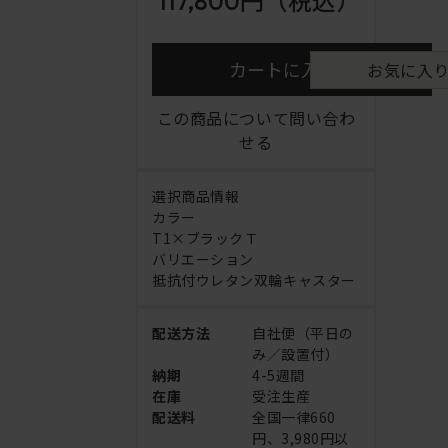
117,800円
（税込）
カートに入れる
お気に入
この商品について問い合わ
せる
選択商品情報
カラー
T1×ブラックＴ
バリエーション
抵抗付ウレタン双輪キャスター
配送方法
自社便（平日の
み／設置付）
納期
4-5週間
在庫
受注生産
配送料
全国一律660
円、3,980円以