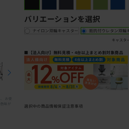
バリエーションを選択
ナイロン双輪キャスター
抵抗付ウレタン双輪
キャスタ
■【法人向け】無料見積・4台以上まとめ割対象商品
、 お使
と色味が
選択中の商品情報
保証
注意事項