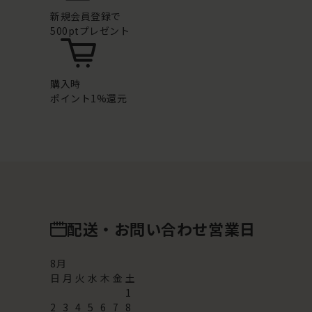
新規会員登録で
500ptプレゼント
購入時
ポイント1%還元
配送・お問い合わせ営業日
8
月
日
月
火
水
木
金
土
1
2
3
4
5
6
7
8