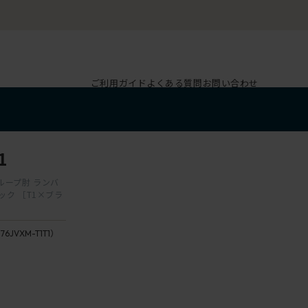
ご利用ガイド
よくある質問
お問い合わせ
1
 ループ肘 ランバ
ック ［T1×ブラ
176JVXM-T1T1）