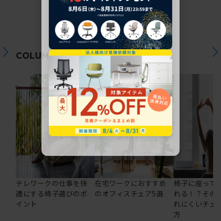
関連コラム
COLUMN
テレワークの仕事を快
在宅ワークにおすすめ
椅子に座って
適にする椅子選びのポ
のオフィスチェア5選
れる！？その
イント
れにくいチェ
方