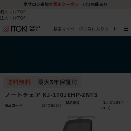
坐サロン来場で
限定クーポン
｜
(土)開催あり
個人向けTOP
法人向けTOP
検索
マイページ
お気に入り
カート
椅子・チェア
デスク・テーブル
収納
その他
学習・キッズアイテム
アウトレット
ノートチェア KJ-170JEHP-ZNT3
製品記号
（KJ-170JEHP-
商品コード
（24085793）
ZNT3）