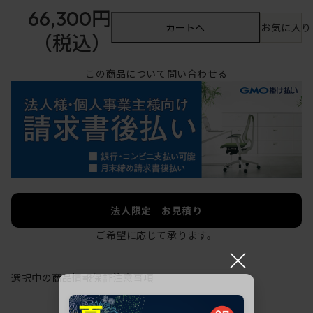
66,300円
カートへ
お気に入り
（税込）
この商品について問い合わせる
法人限定 お見積り
ご希望に応じて承ります。
×
選択中の商品情報
保証
注意事項