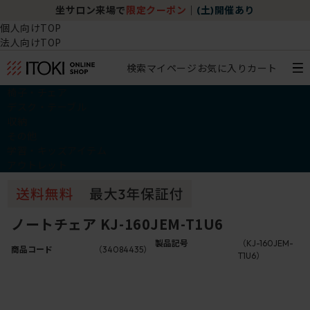
ロン来場で
限定クーポン
｜
(土)開催あり
チェア体験シ
個人向けTOP
法人向けTOP
検索
マイページ
お気に入り
カート
椅子・チェア
デスク・テーブル
収納
その他
学習・キッズアイテム
アウトレット
ノートチェア KJ-160JEM-T1U6
製品記号
（KJ-160JEM-
商品コード
（34084435）
T1U6）