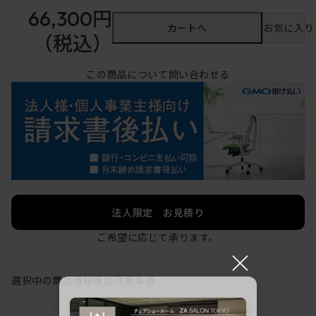
66,300円
カートへ
お気に入り
（税込）
この商品について問い合わせる
法人限定 お見積り
ご希望に応じて承ります。
×
選択中の商品情報
保証
注意事項