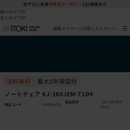
坐サロン来場で
限定クーポン
｜
(土)開催あり
個人向けTOP
法人向けTOP
検索
マイページ
お気に入り
カート
椅子・チェア
デスク・テーブル
収納
その他
学習・キッズアイテム
アウトレット
ノートチェア KJ-160JEM-T1D4
製品記号
（KJ-160JEM-
商品コード
（34084433）
T1D4）