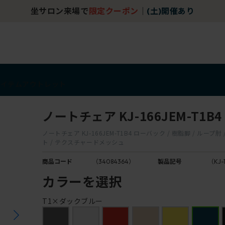
坐サロン来場で
限定クーポン
｜
(土)開催あり
アイテム
アウトレット
ノートチェア KJ-166JEM-T1B4
ノートチェア KJ-166JEM-T1B4 ローバック / 樹脂脚 / ループ
ト / テクスチャードメッシュ
商品コード
（34084364）
製品記号
（KJ-
カラーを選択
T1×ダックブルー