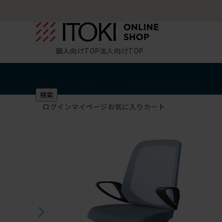
個人向けTOP
法人向けTOP
椅子・チェア
デスク・テーブル
収納
その他
学習・キッズ
検索
ログイン
マイページ
お気に入り
カート