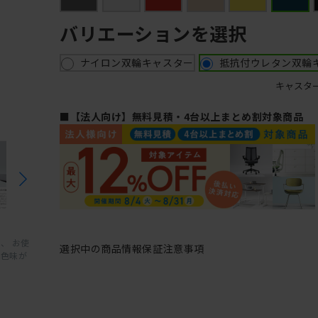
バリエーションを選択
ナイロン双輪キャスター
抵抗付ウレタン双輪
キャスタ
■【法人向け】無料見積・4台以上まとめ割対象商品
、 お使
選択中の商品情報
保証
注意事項
と色味が