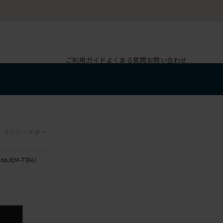
ご利用ガイド
よくある質問
お問い合わせ
肘 / ランバーサポー
166JEM-T1B4）