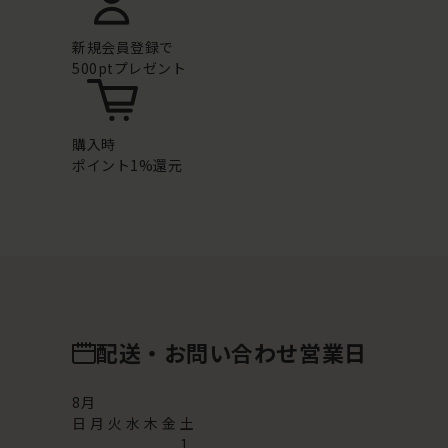
新規会員登録で
500ptプレゼント
購入時
ポイント1%還元
配送・お問い合わせ営業日
8
月
日
月
火
水
木
金
土
1