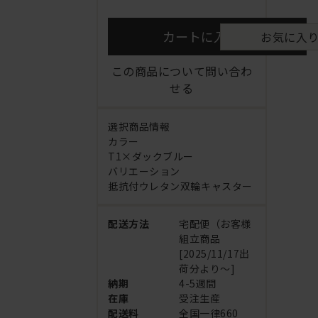
カートに入れる
お気に入
この商品について問い合わ
せる
選択商品情報
カラー
T1×ダックブルー
バリエーション
抵抗付ウレタン双輪キャスター
配送方法
宅配便（お客様
組立商品
[2025/11/17出
荷分より～]
納期
4-5週間
在庫
受注生産
配送料
全国一律660