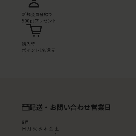
新規会員登録で
500ptプレゼント
購入時
ポイント1%還元
配送・お問い合わせ営業日
8
月
日
月
火
水
木
金
土
1