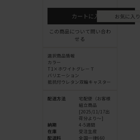
カートに入れる
お気に入
この商品について問い合わ
せる
選択商品情報
カラー
T1×ホワイトグレーＴ
バリエーション
抵抗付ウレタン双輪キャスター
配送方法
宅配便（お客様
組立商品
[2025/11/17出
荷分より～]
納期
4-5週間
在庫
受注生産
配送料
全国一律660