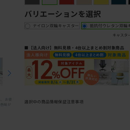
バリエーションを選択
ナイロン双輪キャスター
抵抗付ウレタン双輪
キャスタ
■【法人向け】無料見積・4台以上まとめ割対象商品
、 お使
選択中の商品情報
保証
注意事項
と色味が