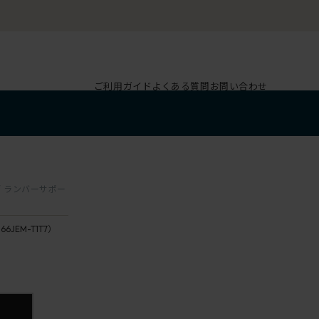
ご利用ガイド
よくある質問
お問い合わせ
肘 / ランバーサポー
166JEM-T1T7）