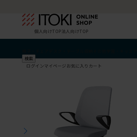
個人向けTOP
法人向けTOP
椅子・チェア
デスク・テーブル
収納
その他
学習・キッズ
検索
ログイン
マイページ
お気に入り
カート