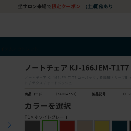
坐サロン来場で
限定クーポン
｜
(土)開催あり
アイテム
アウトレット
ノートチェア KJ-166JEM-T1T7
ノートチェア KJ-166JEM-T1T7 ローバック / 樹脂脚 / ループ
ト / テクスチャードメッシュ
商品コード
（34084360）
製品記号
（KJ-
カラーを選択
T1×ホワイトグレーＴ