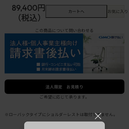
89,400円
カートへ
お気に入り
（税込）
この商品について問い合わせる
法人限定 お見積り
ご希望に応じて承ります。
×
※ローバックタイプにショルダーレストは取付できません。