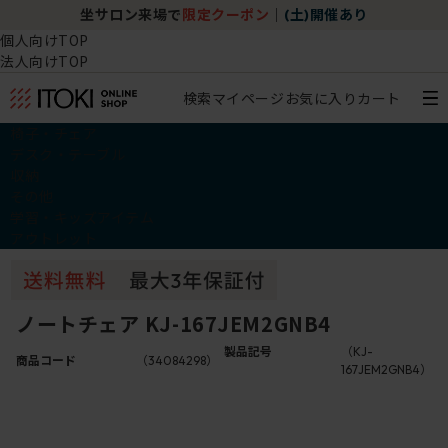
坐サロン来場で
限定クーポン
｜
(土)開催あり
個人向けTOP
法人向けTOP
検索
マイページ
お気に入り
カート
椅子・チェア
デスク・テーブル
収納
その他
学習・キッズアイテム
アウトレット
ノートチェア KJ-167JEM2GNB4
製品記号
（KJ-
商品コード
（34084298）
167JEM2GNB4）