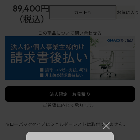
89,400円
カートへ
お気に入り
（税込）
この商品について問い合わせる
法人限定 お見積り
ご希望に応じて承ります。
×
※ローバックタイプにショルダーレストは取付できません。