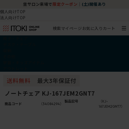
坐サロン来場で
限定クーポン
｜
(土)開催あり
個人向けTOP
法人向けTOP
検索
マイページ
お気に入り
カート
椅子・チェア
デスク・テーブル
収納
その他
学習・キッズアイテム
アウトレット
ノートチェア KJ-167JEM2GNT7
製品記号
（KJ-
商品コード
（34084294）
167JEM2GNT7）