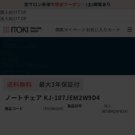
坐サロン来場で
限定クーポン
｜
(土)開催あり
個人向けTOP
法人向けTOP
検索
マイページ
お気に入り
カート
椅子・チェア
デスク・テーブル
収納
その他
学習・キッズアイテム
アウトレット
ノートチェア KJ-187JEM2W9D4
製品記号
（KJ-
商品コード
（34084265）
187JEM2W9D4）