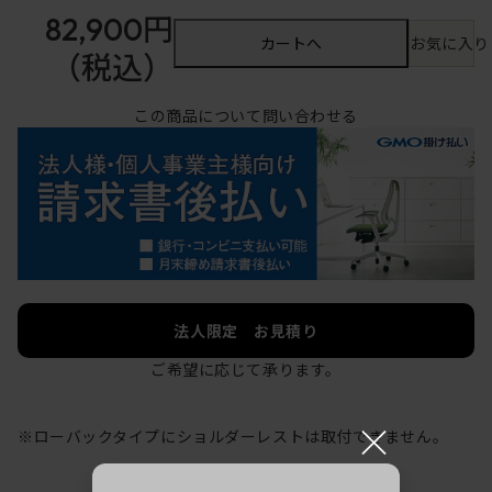
82,900円
カートへ
お気に入り
（税込）
この商品について問い合わせる
法人限定 お見積り
ご希望に応じて承ります。
×
※ローバックタイプにショルダーレストは取付できません。