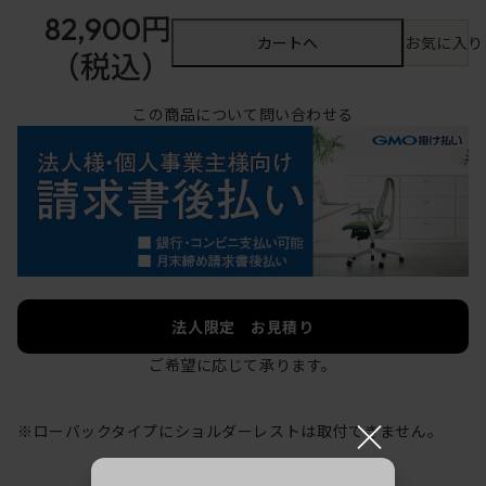
82,900円
カートへ
お気に入り
（税込）
この商品について問い合わせる
法人限定 お見積り
ご希望に応じて承ります。
×
※ローバックタイプにショルダーレストは取付できません。