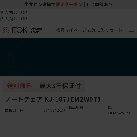
坐サロン来場で
限定クーポン
｜
(土)開催あり
個人向けTOP
法人向けTOP
検索
マイページ
お気に入り
カート
椅子・チェア
デスク・テーブル
収納
その他
学習・キッズアイテム
アウトレット
ノートチェア KJ-187JEM2W9T3
製品記号
（KJ-
商品コード
（34084263）
187JEM2W9T3）