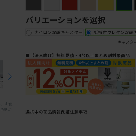
バリエーションを選択
ナイロン双輪キャスター
抵抗付ウレタン双輪
キャスタ
■【法人向け】無料見積・4台以上まとめ割対象商品
、 お使
と色味が
選択中の商品情報
保証
注意事項