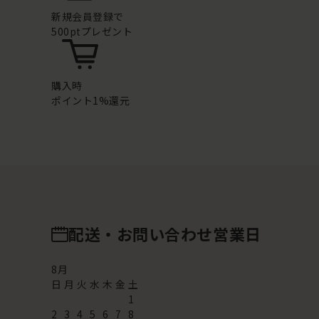
新規会員登録で
500ptプレゼント
購入時
ポイント1%還元
配送・お問い合わせ営業日
8
月
日
月
火
水
木
金
土
1
2
3
4
5
6
7
8