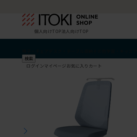
個人向けTOP
法人向けTOP
椅子・チェア
デスク・テーブル
収納
その他
学習・キッズ
検索
ログイン
マイページ
お気に入り
カート