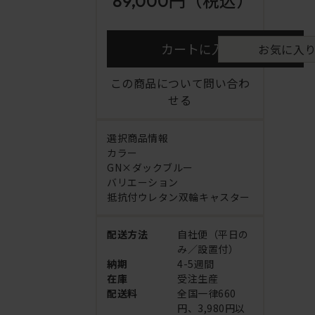
89,000円
（税込）
カートに入れる
お気に入
この商品について問い合わ
せる
選択商品情報
カラー
GN×ダックブルー
バリエーション
抵抗付ウレタン双輪キャスター
配送方法
自社便（平日の
み／設置付）
納期
4-5週間
在庫
受注生産
配送料
全国一律660
円、3,980円以