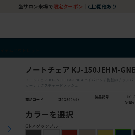
坐サロン来場で
限定クーポン
｜
(土)開催あり
アイテム
アウトレット
ノートチェア KJ-150JEHM-GN
ノートチェア KJ-150JEHM-GNB4 ハイバック / 樹脂脚 / ラン
ガー / テクスチャードメッシュ
製品記号
（KJ-
商品コード
（34084244）
GNB
カラーを選択
GN×ダックブルー