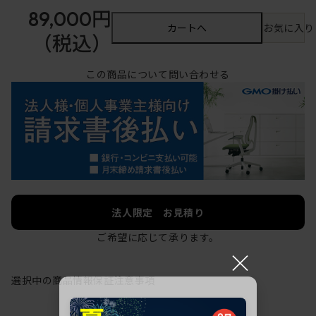
89,000円
カートへ
お気に入り
（税込）
この商品について問い合わせる
法人限定 お見積り
ご希望に応じて承ります。
×
選択中の商品情報
保証
注意事項