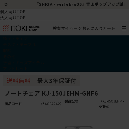
『SHIGA・vertebra03』青山ポップアップ試座会
個人向けTOP
法人向けTOP
検索
マイページ
お気に入り
カート
椅子・チェア
デスク・テーブル
収納
その他
学習・キッズアイテム
アウトレット
ノートチェア KJ-150JEHM-GNF6
製品記号
（KJ-150JEHM-
商品コード
（34084242）
GNF6）