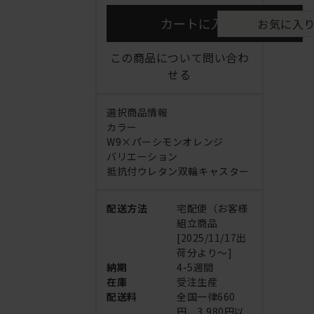
カートに入れる
お気に入
この商品について問い合わ
せる
選択商品情報
カラー
W9×パーシモンオレンジ
バリエーション
抵抗付ウレタン双輪キャスター
配送方法
宅配便（お客様
組立商品
[2025/11/17出
荷分より～]
納期
4-5週間
在庫
受注生産
配送料
全国一律660
円、3,980円以