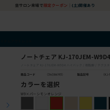
坐サロン来場で
限定クーポン
｜
(土)開催あり
アイテム
アウトレット
ノートチェア KJ-170JEM-W9D
ノートチェア KJ-170JEM-W9D4 ハイバック / 樹脂脚 / テ
商品コード
（34084193）
製品記号
（KJ-
カラーを選択
W9×パーシモンオレンジ