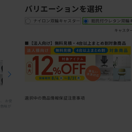
バリエーションを選択
ナイロン双輪キャスター
抵抗付ウレタン双輪
キャスタ
■【法人向け】無料見積・4台以上まとめ割対象商品
選択中の商品情報
保証
注意事項
、 お使
と色味が