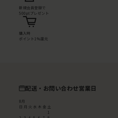
新規会員登録で
500ptプレゼント
購入時
ポイント1%還元
配送・お問い合わせ営業日
8
月
日
月
火
水
木
金
土
1
2
3
4
5
6
7
8