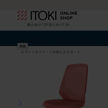
個人向けTOP
法人向けTOP
椅子・チェア
デスク・テーブル
収納
その他
学習・キッズ
検索
ログイン
マイページ
お気に入り
カート