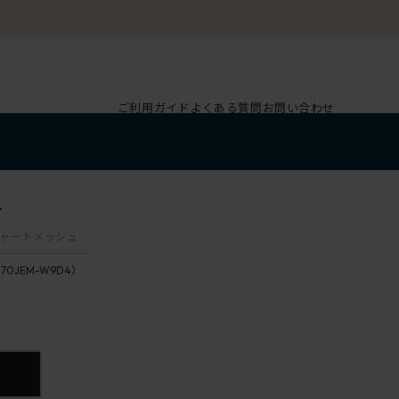
ご利用ガイド
よくある質問
お問い合わせ
4
クスチャードメッシュ
170JEM-W9D4）