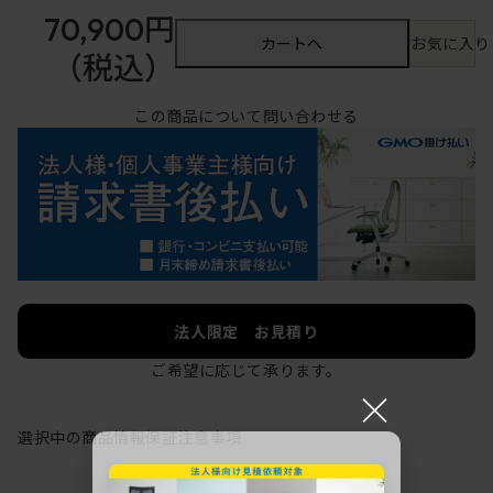
70,900円
カートへ
お気に入り
（税込）
この商品について問い合わせる
法人限定 お見積り
ご希望に応じて承ります。
×
選択中の商品情報
保証
注意事項