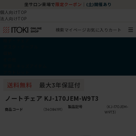
坐サロン来場で
限定クーポン
｜
(土)開催あり
個人向けTOP
法人向けTOP
検索
マイページ
お気に入り
カート
椅子・チェア
デスク・テーブル
収納
その他
学習・キッズアイテム
アウトレット
ノートチェア KJ-170JEM-W9T3
製品記号
（KJ-170JEM-
商品コード
（34084191）
W9T3）