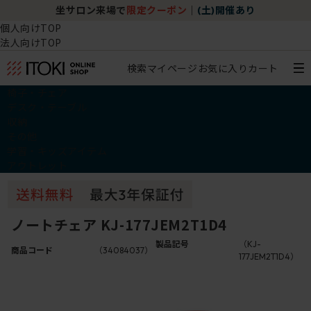
坐サロン来場で
限定クーポン
｜
(土)開催あり
個人向けTOP
法人向けTOP
検索
マイページ
お気に入り
カート
椅子・チェア
デスク・テーブル
収納
その他
学習・キッズアイテム
アウトレット
ノートチェア KJ-177JEM2T1D4
製品記号
（KJ-
商品コード
（34084037）
177JEM2T1D4）