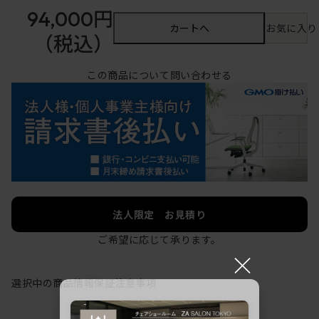
94,000円
カートへ
お気に入り
（税込）
この商品について問い合わせる
法人限定 お見積り
ご希望に応じて承ります。
×
選択中の商品情報
保証
注意事項